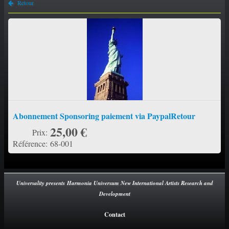
Retour
PORTFOLIO
▼
CONTACT
Abonnement Sponsoring paiement via Paypal ​Retour
25,00 €
Prix:
Référence:
68-001
Universality presents Harmonia Universum New International Artists Research and
Development
Contact