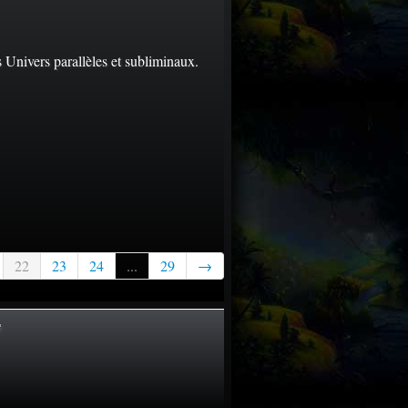
 Univers parallèles et subliminaux.
22
23
24
...
29
→
t