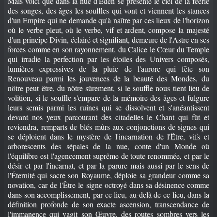
Mais voici que dans la nue d'Éden se présente le ciel de la féerie
des songes, des âges les souffles qui vont et viennent les stances
d'un Empire qui ne demande qu'à naître par ces lieux de l'horizon
où le verbe pleut, où le verbe, vif et ardent, compose la majesté
d'un principe Divin, éclairé et signifiant, demeure de l'Astre en ses
forces comme en son rayonnement, du Calice le Cœur du Temple
qui irradie la perfection par les étoiles des Univers composés,
lumières expressives de la pluie de l'aurore qui fête son
Renouveau parmi les jouvences de la beauté des Mondes, du
nôtre peut être, du nôtre sûrement, si le souffle nous tient lieu de
volition, si le souffle s'empare de la mémoire des âges et fulgure
leurs semis parmi les ruines qui se dissolvent et s'anéantissent
devant nos yeux parcourant des citadelles le Chant qui fût et
reviendra, remparts de blés mûrs aux conjonctions de signes qui
se déploient dans le mystère de l'incarnation de l'Être, vifs et
arborescents des sépales de la nue, conte d'un Monde où
l'équilibre est l'agencement suprême de toute renommée, et par le
désir et par l'incarnat, et par la parure mais aussi par le sens de
l'Éternité qui sacre son Royaume, déploie sa grandeur comme sa
novation, car de l'Être le signe octroyé dans sa désinence comme
dans son accomplissement, par ce lieu, au-delà de ce lieu, dans la
définition profonde de son exacte ascension, transcendance de
l'immanence qui vagit son Œuvre, des routes sombres vers les