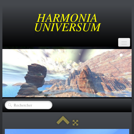
HARMONIA
UNIVERSUM
ACCUEIL
BUT
SERVICES
CREATEURS
▼
CATALOGUE
▼
ACHATS
NEWS