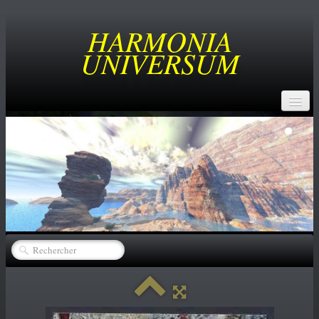
HARMONIA
UNIVERSUM
ACCUEIL
BUT
SERVICES
CREATEURS
▼
CATALOGUE
▼
ACHATS
NEWS