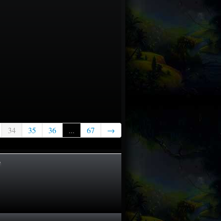
34
35
36
...
67
→
t