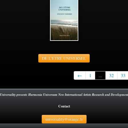
DE L'ETRE UNIVERSEL
←
1
...
32
33
Universality presents Harmonia Universum New International Artists Research and Developmen
Contact
universality@orange.fr