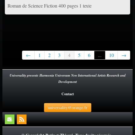
Roman de Science Fiction 400 pages 1 texte
←
1
2
3
4
5
6
...
10
→
Universality presents Harmonia Universum New International Artists Research and
Development
Contact
universality@orange.fr