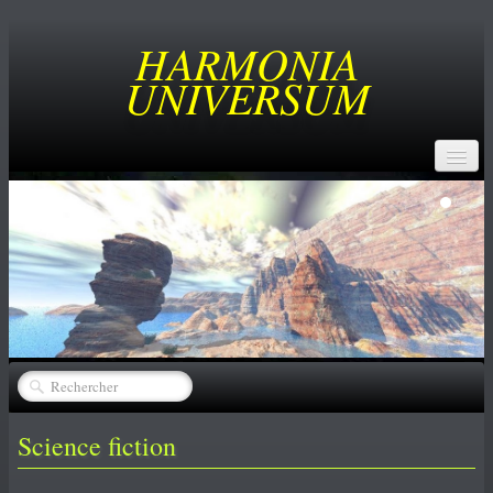
HARMONIA
UNIVERSUM
ACCUEIL
BUT
SERVICES
CREATEURS
▼
CATALOGUE
▼
ACHATS
Science fiction
NEWS