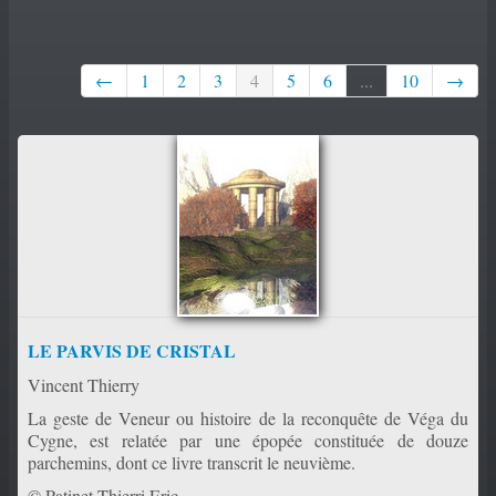
PORTFOLIO
▼
←
1
2
3
4
5
6
...
10
→
CONTACT
LE PARVIS DE CRISTAL
Vincent Thierry
La geste de Veneur ou histoire de la reconquête de Véga du
Cygne, est relatée par une épopée constituée de douze
parchemins, dont ce livre transcrit le neuvième.
© Patinet Thierri Eric