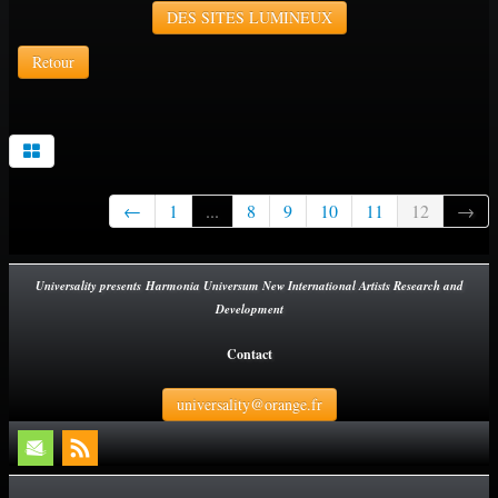
DES SITES LUMINEUX
Retour
←
1
...
8
9
10
11
12
→
Universality presents Harmonia Universum New International Artists Research and
Development
Contact
universality@orange.fr