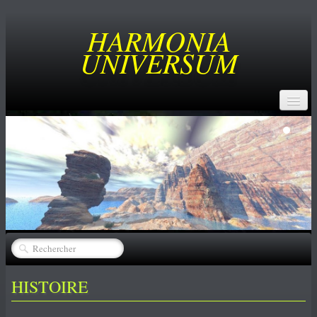
HARMONIA
UNIVERSUM
ACCUEIL
BUT
SERVICES
CREATEURS
▼
CATALOGUE
▼
ACHATS
HISTOIRE
NEWS