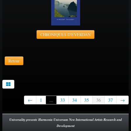
CHRONIQUES D'EVERDAN
Retour
←
1
...
33
34
35
36
37
→
Universality presents Harmonia Universum New International Artists Research and
Development