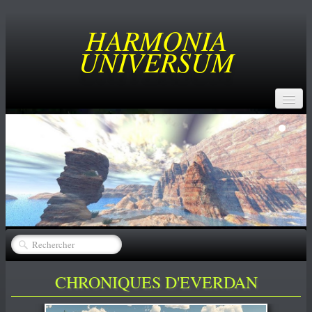
HARMONIA
UNIVERSUM
ACCUEIL
BUT
SERVICES
CREATEURS
▼
CATALOGUE
▼
ACHATS
CHRONIQUES D'EVERDAN
NEWS