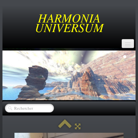
HARMONIA
UNIVERSUM
ACCUEIL
BUT
SERVICES
CREATEURS
▼
CATALOGUE
▼
ACHATS
NEWS