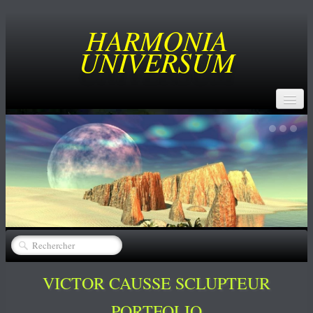
HARMONIA
UNIVERSUM
ACCUEIL
BUT
SERVICES
CREATEURS
▼
CATALOGUE
▼
ACHATS
VICTOR CAUSSE SCLUPTEUR
NEWS
PORTFOLIO